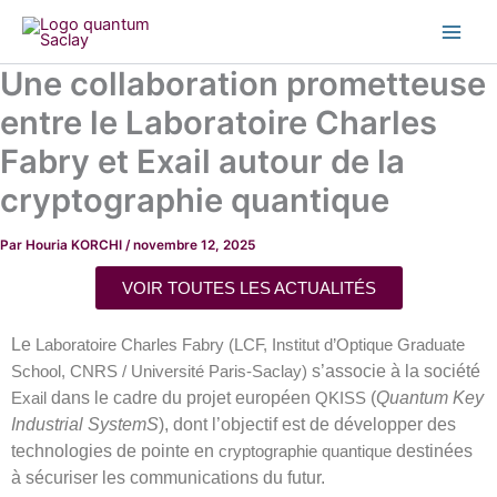
Aller
au
contenu
Une collaboration prometteuse
entre le Laboratoire Charles
Fabry et Exail autour de la
cryptographie quantique
Par
Houria KORCHI
/
novembre 12, 2025
VOIR TOUTES LES ACTUALITÉS
Le
Laboratoire Charles Fabry (LCF, Institut d’Optique Graduate
s’associe à la société
School, CNRS / Université Paris-Saclay)
dans le cadre du projet européen
(
Quantum Key
Exail
QKISS
Industrial SystemS
), dont l’objectif est de développer des
technologies de pointe en
destinées
cryptographie quantique
à sécuriser les communications du futur.